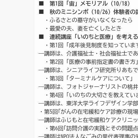
■
第1回「宙」メモリアル（10/18）
■
秋のミニシンポ（10/26）体験者の
・ふるさとの墓守がいなくなったら
・最愛の夫、妻を亡くしたとき
■
連続講座「いのちと医療」を考え
・第1回「成年後見制度を知っていますか
―講師は、介護福祉士・社会福祉士で
・第2回「医療の事前指定書の書き方」（
―講師は、シニアライフ研究所りあも
・第3回「ターミナルケアについて」（1
―講師は、フォトジャーナリストの桃
・第4回「いのちの大切さを教えています
―講師は、東洋大学ライフデザイン学
・第5回｢がんの在宅緩和ケア診療の現場
―講師はふじもと在宅緩和ケアクリニ
・第6回｢訪問介護の実践とその問題点｣
―講師はNPO法人なごみの里代表理事の