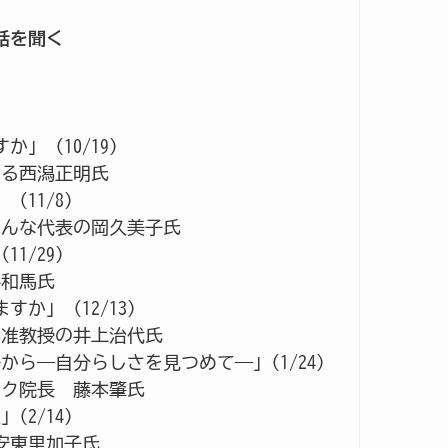
話を聞く
る
」（10/19）
ある西潟正明氏
11/8）
でんな代表の岡久美子氏
1/29）
井和馬氏
か」（12/13）
部准教授の井上治代氏
から―自分らしさを見つめて―｣（1/24）
ック院長 藤本肇氏
（2/14）
安東里加子氏