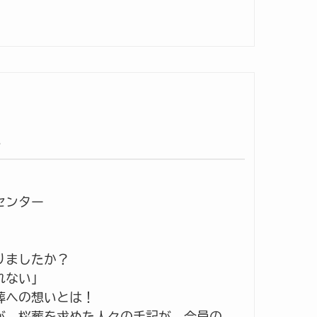
い
センター
りましたか？
れない」
葬への想いとは！
が、桜葬を求めた人々の手記が、会員の