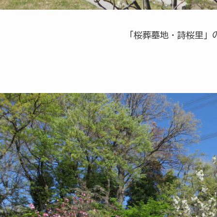
「桜葬墓地・詩桜里」