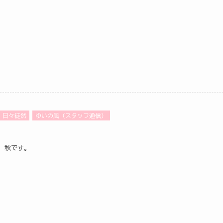
日々徒然
ゆいの風（スタッフ通信）
秋です。