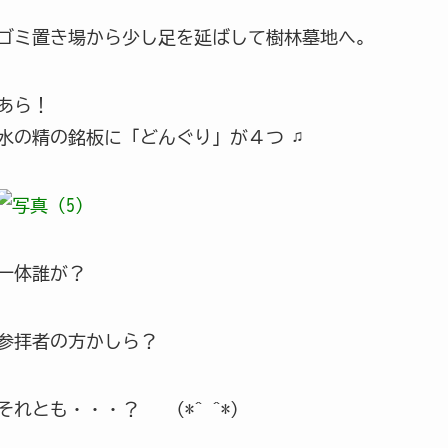
ゴミ置き場から少し足を延ばして樹林墓地へ。
あら！
水の精の銘板に「どんぐり」が４つ ♫
一体誰が？
参拝者の方かしら？
それとも・・・？ (*^_^*)