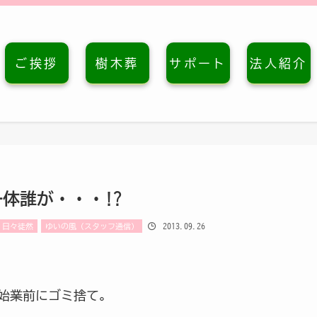
ご挨拶
樹木葬
サポート
法人紹介
一体誰が・・・!?
2013.09.26
日々徒然
ゆいの風（スタッフ通信）
始業前にゴミ捨て。