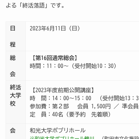
よる「終活落語」です。
日
2023年6月11日（日）
程
総
【
第16回通常総会
】
時間：11：00～（受付開始10：30）
会
終活
【2023年度前期公開講座】

大学
時　間：14：00～15：00　（受付開始13：30
校
参加費：第２部　 会員 1,500円 ／ 準会員・
定　員：40名（要予約　先着順）
会
和光大学ポプリホール
※和光大学ポプリホール鶴川
（町田市文化施設