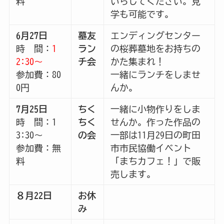
料
いらしてください。見
学も可能です。
6月27日
墓友
エンディングセンター
時 間：
1
ラン
の桜葬墓地をお持ちの
2:30～
チ会
かた集まれ！
参加費：80
一緒にランチをしませ
0円
んか。
7月25日
ちく
一緒に小物作りをしま
時 間：1
ちく
せんか。作った作品の
3:30～
の会
一部は11月29日の町田
参加費：無
市市民協働イベント
料
「まちカフェ！」で販
売します。
８月22日
お休
み